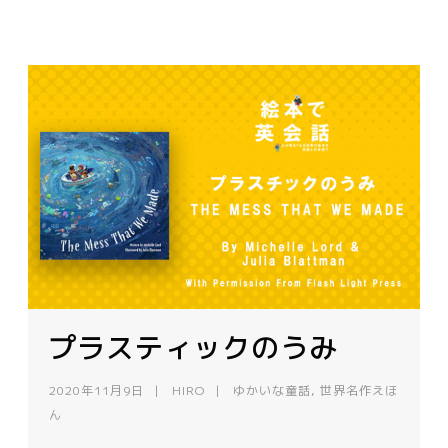
プラスティックのうみ
2020年11月9日
HIRO
ゆかいな童話
,
世界名作えほ
ん